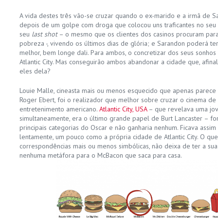
A vida destes três vão-se cruzar quando o ex-marido e a irmã de 
depois de um golpe com droga que colocou uns traficantes no seu en
seu
last shot
– o mesmo que os clientes dos casinos procuram par
pobreza -, vivendo os últimos dias de glória; e Sarandon poderá ter
melhor, bem longe dali. Para ambos, o concretizar dos seus sonho
Atlantic City. Mas conseguirão ambos abandonar a cidade que, afina
eles dela?
Louie Malle, cineasta mais ou menos esquecido que apenas parece 
Roger Ebert, foi o realizador que melhor sobre cruzar o cinema d
entretenimento americano.
Atlantic City, USA
– que revelava uma jo
simultaneamente, era o último grande papel de Burt Lancaster – f
principais categorias do Oscar e não ganharia nenhum. Ficava assi
lentamente, um pouco como a própria cidade de Atlantic City. O que
correspondências mais ou menos simbólicas, não deixa de ter a sua 
nenhuma metáfora para o McBacon que saca para casa.