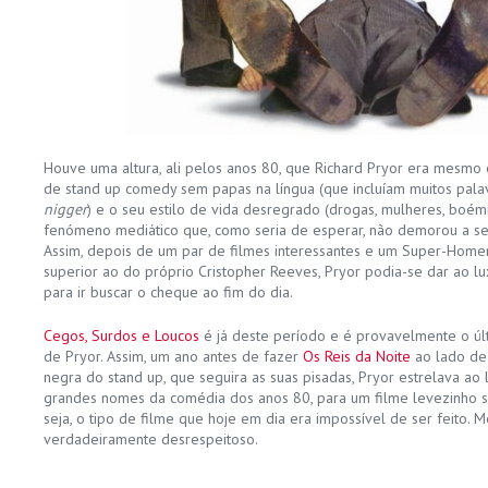
Houve uma altura, ali pelos anos 80, que Richard Pryor era mesmo 
de stand up comedy sem papas na língua (que incluíam muitos palavr
nigger
) e o seu estilo de vida desregrado (drogas, mulheres, boé
fenómeno mediático que, como seria de esperar, não demorou a s
Assim, depois de um par de filmes interessantes e um Super-Home
superior ao do próprio Cristopher Reeves, Pryor podia-se dar ao lu
para ir buscar o cheque ao fim do dia.
Cegos, Surdos e Loucos
é já deste período e é provavelmente o ú
de Pryor. Assim, um ano antes de fazer
Os Reis da Noite
ao lado de 
negra do stand up, que seguira as suas pisadas, Pryor estrelava ao
grandes nomes da comédia dos anos 80, para um filme levezinho so
seja, o tipo de filme que hoje em dia era impossível de ser feito.
verdadeiramente desrespeitoso.