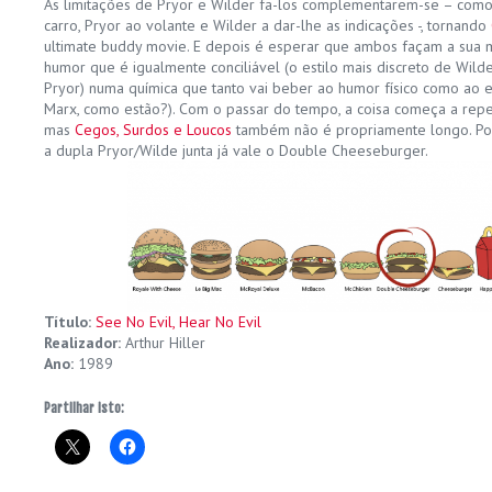
As limitações de Pryor e Wilder fa-los complementarem-se – co
carro, Pryor ao volante e Wilder a dar-lhe as indicações -, tornando
ultimate buddy movie. E depois é esperar que ambos façam a sua m
humor que é igualmente conciliável (o estilo mais discreto de Wilder
Pryor) numa química que tanto vai beber ao humor físico como ao es
Marx, como estão?). Com o passar do tempo, a coisa começa a repeti
mas
Cegos, Surdos e Loucos
também não é propriamente longo. Por 
a dupla Pryor/Wilde junta já vale o Double Cheeseburger.
Título:
See No Evil, Hear No Evil
Realizador:
Arthur Hiller
Ano:
1989
Partilhar isto: