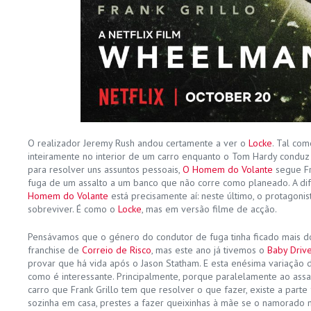
O realizador Jeremy Rush andou certamente a ver o
Locke
. Tal com
inteiramente no interior de um carro enquanto o Tom Hardy conduz
para resolver uns assuntos pessoais,
O Homem do Volante
segue Fr
fuga de um assalto a um banco que não corre como planeado. A di
Homem do Volante
está precisamente aí: neste último, o protagoni
sobreviver. É como o
Locke
, mas em versão filme de acção.
Pensávamos que o género do condutor de fuga tinha ficado mais 
franchise de
Correio de Risco
, mas este ano já tivemos o
Baby Drive
provar que há vida após o Jason Statham. E esta enésima variação 
como é interessante. Principalmente, porque paralelamente ao assa
carro que Frank Grillo tem que resolver o que fazer, existe a parte 
sozinha em casa, prestes a fazer queixinhas à mãe se o namorado n