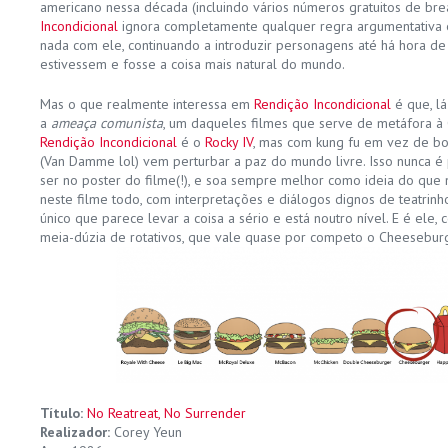
americano nessa década (incluindo vários números gratuitos de br
Incondicional
ignora completamente qualquer regra argumentativa 
nada com ele, continuando a introduzir personagens até há hora de
estivessem e fosse a coisa mais natural do mundo.
Mas o que realmente interessa em
Rendição Incondicional
é que, lá
a
ameaça comunista
, um daqueles filmes que serve de metáfora à G
Rendição Incondicional
é o
Rocky IV
, mas com kung fu em vez de b
(Van Damme lol) vem perturbar a paz do mundo livre. Isso nunca é
ser no poster do filme(!), e soa sempre melhor como ideia do que n
neste filme todo, com interpretações e diálogos dignos de teatrin
único que parece levar a coisa a sério e está noutro nível. E é ele
meia-dúzia de rotativos, que vale quase por competo o Cheeseburge
Título:
No Reatreat, No Surrender
Realizador:
Corey Yeun