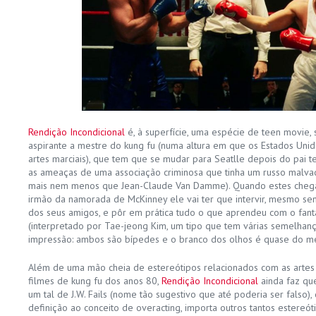
Rendição Incondicional
é, à superfície, uma espécie de teen movie,
aspirante a mestre do kung fu (numa altura em que os Estados Uni
artes marciais), que tem que se mudar para Seatlle depois do pai te
as ameaças de uma associação criminosa que tinha um russo malv
mais nem menos que Jean-Claude Van Damme). Quando estes cheg
irmão da namorada de McKinney ele vai ter que intervir, mesmo sen
dos seus amigos, e pôr em prática tudo o que aprendeu com o fan
(interpretado por Tae-jeong Kim, um tipo que tem várias semelha
impressão: ambos são bípedes e o branco dos olhos é quase do m
Além de uma mão cheia de estereótipos relacionados com as artes 
filmes de kung fu dos anos 80,
Rendição Incondicional
ainda faz qu
um tal de J.W. Fails (nome tão sugestivo que até poderia ser falso
definição ao conceito de overacting, importa outros tantos estereót