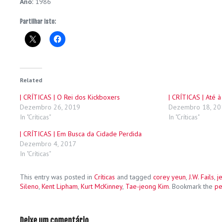
Ano:
1986
Partilhar isto:
Related
| CRÍTICAS | O Rei dos Kickboxers
| CRÍTICAS | Até 
Dezembro 26, 2019
Dezembro 18, 20
In "Críticas"
In "Críticas"
| CRÍTICAS | Em Busca da Cidade Perdida
Dezembro 4, 2017
In "Críticas"
This entry was posted in
Críticas
and tagged
corey yeun
,
J.W. Fails
,
j
Sileno
,
Kent Lipham
,
Kurt McKinney
,
Tae-jeong Kim
. Bookmark the
pe
Deixe um comentário