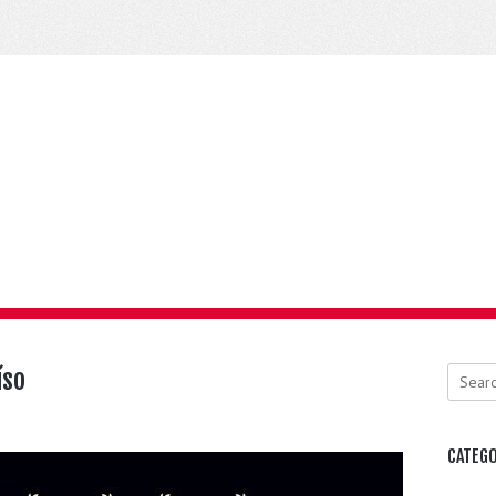
íso
Search
CATEGO