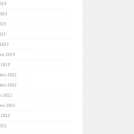
2023
2023
023
2023
 2023
iro 2023
o 2023
bro 2022
bro 2022
o 2022
bro 2022
 2022
2022