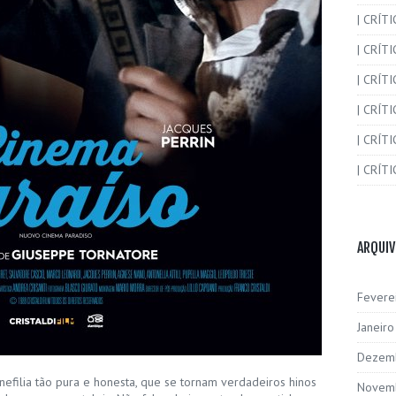
| CRÍT
| CRÍT
| CRÍTI
| CRÍTI
| CRÍTI
| CRÍTI
ARQUI
Fevere
Janeir
Dezem
efilia tão pura e honesta, que se tornam verdadeiros hinos
Novem