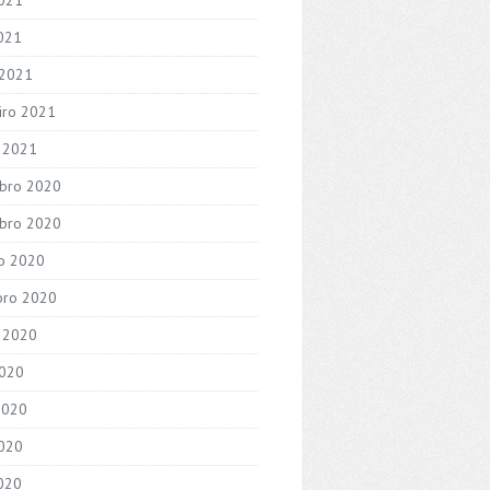
2021
 2021
iro 2021
o 2021
bro 2020
bro 2020
o 2020
bro 2020
 2020
2020
2020
020
2020