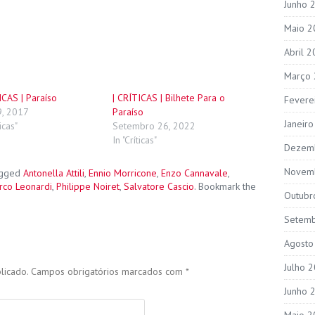
Junho 
Maio 2
Abril 
Março
ICAS | Paraíso
| CRÍTICAS | Bilhete Para o
Fevere
9, 2017
Paraíso
Janeir
ticas"
Setembro 26, 2022
In "Críticas"
Dezem
Novem
agged
Antonella Attili
,
Ennio Morricone
,
Enzo Cannavale
,
rco Leonardi
,
Philippe Noiret
,
Salvatore Cascio
. Bookmark the
Outubr
Setem
Agosto
Julho 
licado.
Campos obrigatórios marcados com
*
Junho 
Maio 2