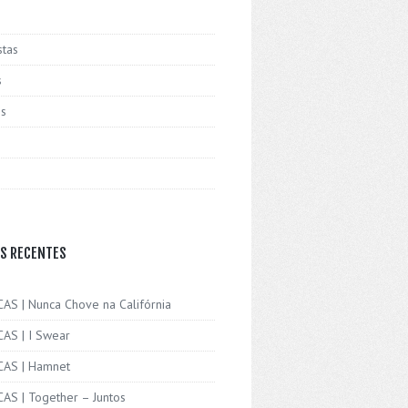
stas
s
is
S RECENTES
CAS | Nunca Chove na Califórnia
CAS | I Swear
ICAS | Hamnet
CAS | Together – Juntos