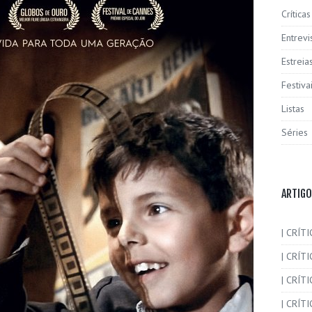
Críticas
Entrevi
Estreia
Festiva
Listas
Séries
ARTIGO
| CRÍTI
| CRÍTI
| CRÍT
| CRÍTI