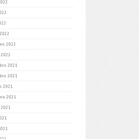
2022
022
2022
 2022
iro 2022
o 2022
bro 2021
bro 2021
o 2021
bro 2021
 2021
2021
2021
021