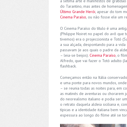
à sétima arte e manifestos de gratidão
do Tarantino, mas antes de homenag
Último Grande Herói
, apesar do tom m
Cinema Paraíso
, ou não fosse ele um r
O Cinema Paraíso do título é uma antiga
(Philippe Noiret no papel do avô que 
tivemos) era o projeccionista e Totó (S
a sua alçada, despontando para a vid
passavam (e aos quais o padre da alde
– leia-se beijos).
Cinema Paraíso
, o fi
Alfredo, que vai fazer o Totó adulto (J
flashback.
Começamos então na Itália conservado
e uma ponte para novos mundos, onde a
– se reunia todas as noites para, em c
as matinés de aventuras ou chorarem j
do neorealismo italiano e podia ser u
o retrato daquela aldeia siciliana e, 
típicas e a identidade italiana bem v
espessura ao longo do filme até se t