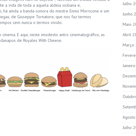
Julho 
e a vida de toda a aquela aldeia siciliana e,
so, há ainda a banda-sonora do mestre Ennio Morricone e um
Junho 
iegas, de Giuseppe Tornatore, que nos faz termos
empos sem nunca o termos vivido.
Maio 2
Abril 
cinema. E aqui, neste imodesto antro cinematográfico, as
rdanapos de Royales With Cheese.
Março
Fevere
Janeir
Dezem
Novem
Outubr
Setem
Agosto
Julho 