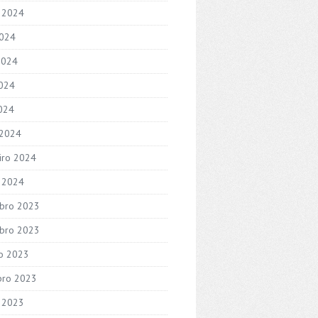
 2024
2024
2024
024
2024
 2024
iro 2024
o 2024
bro 2023
bro 2023
o 2023
bro 2023
 2023