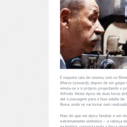
É naquela sala de cinema, com os filme
(Marco Leonardi), depois de um golpe t
emula-se a si próprio, projectando o p
Alfredo. Neste épico de duas horas (tr
até à passagem para a fase adulta de 
Roma, onde se vai tornar num realizad
Mais do que um épico familiar e um rit
extremamente simbólico – a cabeça de 
na história, corporiza toda a força daq