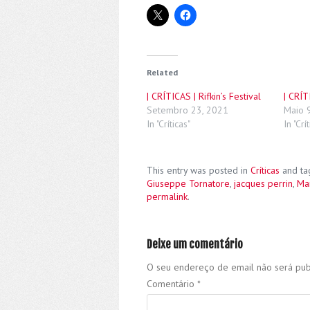
Related
| CRÍTICAS | Rifkin’s Festival
| CRÍT
Setembro 23, 2021
Maio 
In "Críticas"
In "Crí
This entry was posted in
Críticas
and t
Giuseppe Tornatore
,
jacques perrin
,
Ma
permalink
.
Deixe um comentário
O seu endereço de email não será pub
Comentário
*