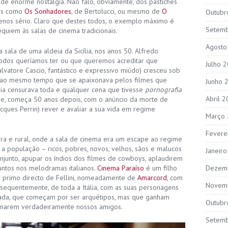
 de enorme nostalgia. Não falo, obviamente, dos pastiches
ens como
Os Sonhadores
, de Bertolucci, ou mesmo de
O
Outubr
enos sério. Claro que destes todos, o exemplo máximo é
Setem
equiem às salas de cinema tradicionais.
Agosto
 sala de uma aldeia da Sicília, nos anos 50. Alfredo
todos queríamos ter ou que queremos acreditar que
Julho 
alvatore Cascio, fantástico e expressivo miúdo) cresceu sob
a ao mesmo tempo que se apaixonava pelos filmes que
Junho 
ia censurava toda e qualquer cena que tivesse
pornografia
Abril 
lme, começa 50 anos depois, com o anúncio da morte de
acques Perrin) rever e avaliar a sua vida em regime
Março
Fevere
ra e rural, onde a sala de cinema era um escape ao regime
 população – ricos, pobres, novos, velhos, sãos e malucos
Janeir
onjunto, apupar os índios dos filmes de cowboys, aplaudirem
untos nos melodramas italianos.
Cinema Paraíso
é um filho
Dezem
m primo directo de Fellini, nomeadamente de
Amarcord
, com
Novem
consequentemente, de toda a Itália, com as suas personagens
incada, que começam por ser arquétipos, mas que ganham
Outubr
ornarem verdadeiramente nossos amigos.
Setem