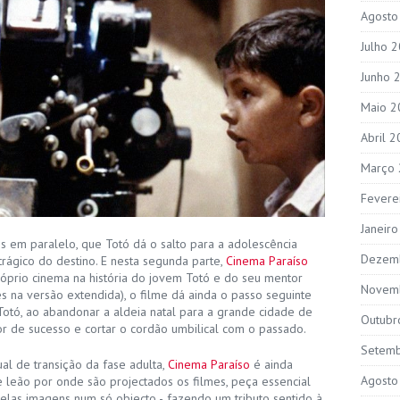
Agosto
Julho 
Junho 
Maio 2
Abril 
Março
Fevere
Janeir
s em paralelo, que Totó dá o salto para a adolescência
Dezem
rágico do destino. E nesta segunda parte,
Cinema Paraíso
róprio cinema na história do jovem Totó e do seu mentor
Novem
ês na versão extendida), o filme dá ainda o passo seguinte
Totó, ao abandonar a aldeia natal para a grande cidade de
Outubr
or de sucesso e cortar o cordão umbilical com o passado.
Setem
ual de transição da fase adulta,
Cinema Paraíso
é ainda
Agosto
leão por onde são projectados os filmes, peça essencial
uelas imagens num só objecto -, fazendo um tributo sentido à