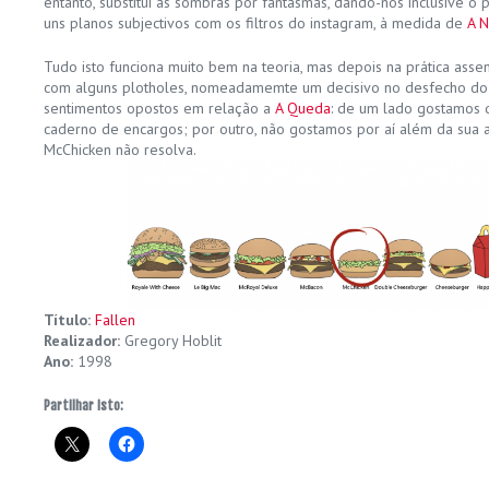
entanto, substitui as sombras por fantasmas, dando-nos inclusive o
uns planos subjectivos com os filtros do instagram, à medida de
A N
Tudo isto funciona muito bem na teoria, mas depois na prática asse
com alguns plotholes, nomeadamemte um decisivo no desfecho do fi
sentimentos opostos em relação a
A Queda
: de um lado gostamos 
caderno de encargos; por outro, não gostamos por aí além da sua 
McChicken não resolva.
Título:
Fallen
Realizador:
Gregory Hoblit
Ano:
1998
Partilhar isto: