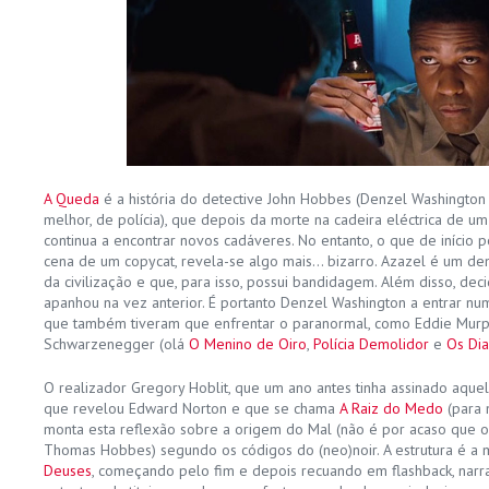
A Queda
é a história do detective John Hobbes (Denzel Washington
melhor, de polícia), que depois da morte na cadeira eléctrica de um 
continua a encontrar novos cadáveres. No entanto, o que de início 
cena de um copycat, revela-se algo mais… bizarro. Azazel é um de
da civilização e que, para isso, possui bandidagem. Além disso, dec
apanhou na vez anterior. É portanto Denzel Washington a entrar nu
que também tiveram que enfrentar o paranormal, como Eddie Murph
Schwarzenegger (olá
O Menino de Oiro
,
Polícia Demolidor
e
Os Dia
O realizador Gregory Hoblit, que um ano antes tinha assinado aque
que revelou Edward Norton e que se chama
A Raiz do Medo
(para 
monta esta reflexão sobre a origem do Mal (não é por acaso que o
Thomas Hobbes) segundo os códigos do (neo)noir. A estrutura é 
Deuses
, começando pelo fim e depois recuando em flashback, narr