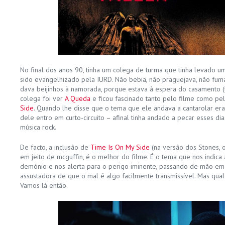
No final dos anos 90, tinha um colega de turma que tinha levado u
sido evangelhizado pela IURD. Não bebia, não praguejava, não fumav
dava beijinhos à namorada, porque estava à espera do casamento (tr
colega foi ver
A Queda
e ficou fascinado tanto pelo filme como pel
Side
. Quando lhe disse que o tema que ele andava a cantarolar er
dele entro em curto-circuito – afinal tinha andado a pecar esses di
música rock.
De facto, a inclusão de
Time Is On My Side
(na versão dos Stones, 
em jeito de mcguffin, é o melhor do filme. É o tema que nos indic
demónio e nos alerta para o perigo iminente, passando de mão e
assustadora de que o mal é algo facilmente transmissível. Mas qua
Vamos lá então.