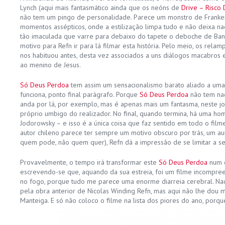
Lynch (aqui mais fantasmático ainda que os neóns de
Drive – Risco 
não tem um pingo de personalidade. Parece um monstro de Franken
momentos assépticos, onde a estilização limpa tudo e não deixa na
tão imaculada que varre para debaixo do tapete o deboche de Ban
motivo para Refn ir para lá filmar esta história. Pelo meio, os relam
nos habituou antes, desta vez associados a uns diálogos macabros
ao menino de Jesus.
Só Deus Perdoa
tem assim um sensacionalismo barato aliado a uma 
funciona, ponto final parágrafo. Porque
Só Deus Perdoa
não tem nad
anda por lá, por exemplo, mas é apenas mais um fantasma, neste j
próprio umbigo do realizador. No final, quando termina, há uma h
Jodorowsky – e isso é a única coisa que faz sentido em todo o film
autor chileno parece ter sempre um motivo obscuro por trás, um aura
quem pode, não quem quer), Refn dá a impressão de se limitar a se
Provavelmente, o tempo irá transformar este
Só Deus Perdoa
num q
escrevendo-se que, aquando da sua estreia, foi um filme incompre
no fogo, porque tudo me parece uma enorme diarreia cerebral. Na
pela obra anterior de Nicolas Winding Refn, mas aqui não lhe dou
Manteiga. E só não coloco o filme na lista dos piores do ano, porque