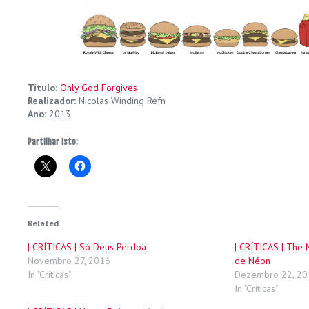
Título:
Only God Forgives
Realizador:
Nicolas Winding Refn
Ano:
2013
Partilhar isto:
Related
| CRÍTICAS | Só Deus Perdoa
| CRÍTICAS | Th
Novembro 27, 2016
de Néon
In "Críticas"
Dezembro 22, 20
In "Críticas"