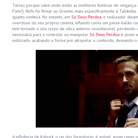
Talvez porque sabe onde estão as melhores histórias de vinganç
Park?), Refn foi filmar ao Oriente, mais especificamente à Tailândia,
quanto estética. No entanto, em
Só Deus Perdoa
, o realizador din
overdose do seu próprio cinema, inflando como um peixe-balão com
tem tornado o seu corpo de obra anterior reconhecível, perdendo 
necessária para o controlar ou manipular.
Só Deus Perdoa
é assim a
estilizado, acabando a forma por atropelar o conteúdo, deixando-o 
A influência de Kubrick, o rei dos formalistas, é visível, assim com