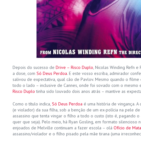
Depois do sucesso de
Drive – Risco Duplo
, Nicolas Winding Refn e 
a dose, com
Só Deus Perdoa
. E este vosso escriba, admirador conf
salivou de expectativa, qual cão de Pavlov. Mesmo quando o film
todo o lado – inclusive de Cannes, onde foi sovado com o mesmo
Risco Duplo
tinha sido louvado dois anos atrás – mantive as expecta
Como o título indica,
Só Deus Perdoa
é uma história de vingança. A
(e violador) da sua filha, sob a benção de um ex-polícia na pele d
assassino que tenta vingar o filho a todo o custo (isto é, pagando 
quer que seja). Pelo meio, há Ryan Gosling, em formato silencioso
enjoados de Melville continuam a fazer escola – olá
Ofício de Mata
assassino/violador e o filho pisado pela mãe tirana (uma irreconhecí