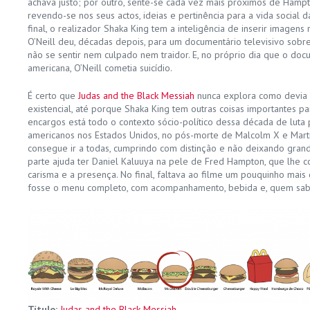
achava justo; por outro, sente-se cada vez mais próximos de Hamp
revendo-se nos seus actos, ideias e pertinência para a vida social 
final, o realizador Shaka King tem a inteligência de inserir imagens r
O’Neill deu, décadas depois, para um documentário televisivo sobr
não se sentir nem culpado nem traidor. E, no próprio dia que o doc
americana, O’Neill cometia suicídio.
É certo que
Judas and the Black Messiah
nunca explora como devia 
existencial, até porque Shaka King tem outras coisas importantes p
encargos está todo o contexto sócio-político dessa década de luta p
americanos nos Estados Unidos, no pós-morte de Malcolm X e Martin
consegue ir a todas, cumprindo com distinção e não deixando grande
parte ajuda ter Daniel Kaluuya na pele de Fred Hampton, que lhe co
carisma e a presença. No final, faltava ao filme um pouquinho mais
fosse o menu completo, com acompanhamento, bebida e, quem sab
Título:
Judas and the Black Messiah