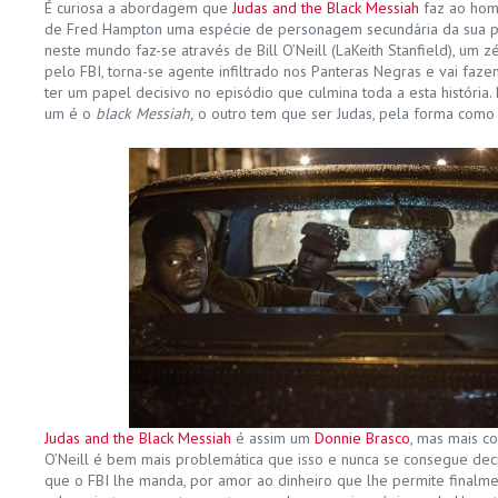
É curiosa a abordagem que
Judas and the Black Messiah
faz ao hom
de Fred Hampton uma espécie de personagem secundária da sua pró
neste mundo faz-se através de Bill O’Neill (LaKeith Stanfield), um
pelo FBI, torna-se agente infiltrado nos Panteras Negras e vai faz
ter um papel decisivo no episódio que culmina toda a esta história. D
um é o
black Messiah,
o outro tem que ser Judas, pela forma como o
Judas and the Black Messiah
é assim um
Donnie Brasco
, mas mais c
O’Neill é bem mais problemática que isso e nunca se consegue decid
que o FBI lhe manda, por amor ao dinheiro que lhe permite finalme