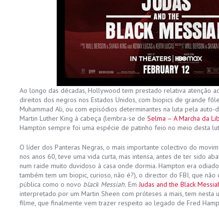
Ao longo das décadas, Hollywood tem prestado relativa atenção a
direitos dos negros nos Estados Unidos, com biopics de grande fô
Muhammad Ali, ou com episódios determinantes na luta pela aut
Martin Luther King à cabeça (lembra-se de
Selma – A Marcha da Li
Hampton sempre foi uma espécie de patinho feio no meio desta lut
O líder dos Panteras Negras, o mais importante colectivo do movi
nos anos 60, teve uma vida curta, mas intensa, antes de ter sido aba
num raide muito duvidoso à casa onde dormia. Hampton era odiado
também tem um biopic, curioso, não é?), o director do FBI, que não
pública como o novo
black Messiah.
Em
Judas and the Black Messia
interpretado por um Martin Sheen com próteses a mais, tem nesta
filme, que finalmente vem trazer respeito ao legado de Fred Hamp