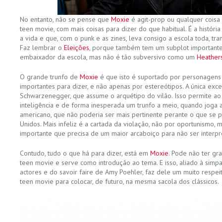
No entanto, não se pense que
Moxie
é agit-prop ou qualquer coisa 
teen movie, com mais coisas para dizer do que habitual. É a histór
a vida e que, com o punk e as zines, leva consigo a escola toda, tr
Faz lembrar o
Eleições
, porque também tem um subplot importante
embaixador da escola, mas não é tão subversivo como um
Heather
O grande trunfo de
Moxie
é que isto é suportado por personagens 
importantes para dizer, e não apenas por estereótipos. A única exce
Schwarzenegger, que assume o arquétipo do vilão. Isso permite ao
inteligência e de forma inesperada um trunfo a meio, quando joga a
americano, que não poderia ser mais pertinente perante o que se
Unidos. Mais infeliz é a cartada da violação, não por oportunismo
importante que precisa de um maior arcaboiço para não ser interpr
Contudo, tudo o que há para dizer, está em
Moxie
. Pode não ter g
teen movie e serve como introdução ao tema. E isso, aliado à simpa
actores e do savoir faire de Amy Poehler, faz dele um muito respei
teen movie para colocar, de futuro, na mesma sacola dos clássicos.