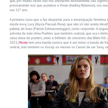
que, por muitas vezes não nos afectarem directamente, não signific
precisamente isso que acontece a Vivian (Hadley Robinson), nos seu
seu 11º ano.
A primeira coisa que a faz despertar para a emancipação feminina
miúda nova, Lucy (Alycia Pascual-Pena), que não só não aceita desa
pateta) do liceu (Patrick Schwarzenegger), como responde. A segun
activista da mãe (Amy Poehler, que também realiza), que usa t-shir
caixa cheia de posters, zines e bilhetes de concertos das Bikini Kill
2021,
Moxie
tem uma banda-sonora que é um mimo: a banda de K
central, mas também os Gossip ou mesmo os Cansei de ser Sexy, r