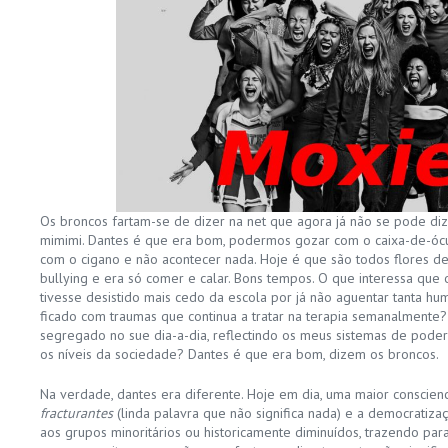
Os broncos fartam-se de dizer na net que agora já não se pode di
mimimi. Dantes é que era bom, podermos gozar com o caixa-de-ócu
com o cigano e não acontecer nada. Hoje é que são todos flores de 
bullying e era só comer e calar. Bons tempos. O que interessa que 
tivesse desistido mais cedo da escola por já não aguentar tanta h
ficado com traumas que continua a tratar na terapia semanalmente?
segregado no sue dia-a-dia, reflectindo os meus sistemas de pod
os níveis da sociedade? Dantes é que era bom, dizem os broncos.
Na verdade, dantes era diferente. Hoje em dia, uma maior conscien
fracturantes
(linda palavra que não significa nada) e a democratizaç
aos grupos minoritários ou historicamente diminuídos, trazendo pa