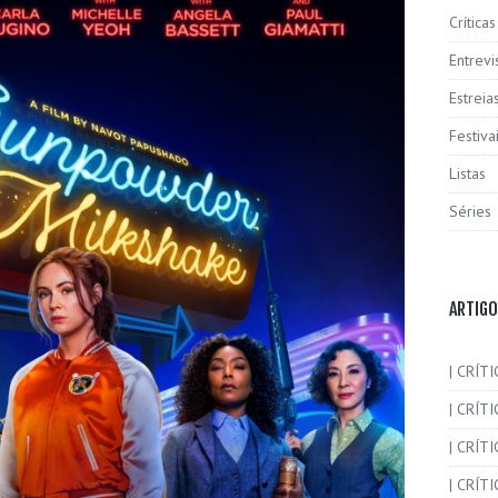
Críticas
Entrevi
Estreia
Festiva
Listas
Séries
ARTIGO
| CRÍTI
| CRÍTI
| CRÍT
| CRÍTI