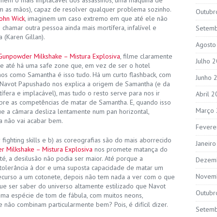
m as mãos), capaz de resolver qualquer problema sozinho.
Outubr
John Wick
, imaginem um caso extremo em que até ele não
 chamar outra pessoa ainda mais mortífera, infalível e
Setem
(Karen Gillan).
Agosto
Gunpowder Milkshake – Mistura Explosiva
, filme claramente
Julho 
 até há uma safe zone que, em vez de ser o hotel
-nos como Samantha é isso tudo. Há um curto flashback, com
Junho 
r Navot Papushado nos explica a origem de Samantha (e da
fera e implacável), mas tudo o resto serve para nos ir
Abril 
bre as competências de matar de Samantha. E, quando isso
Março
e a câmara desliza lentamente num pan horizontal,
 não vai acabar bem.
Fevere
fighting skills e b) as coreografias são do mais aborrecido
Janeir
 Milkshake – Mistura Explosiva
nos promete matança do
é, a desilusão não podia ser maior. Até porque a
Dezem
tolerância à dor e uma suposta capacidade de matar um
Novem
curso a um cotonete, depois não tem nada a ver com o que
que ser saber do universo altamente estilizado que Navot
Outubr
 uma espécie de tom de fábula, com muitos neons,
e não combinam particularmente bem? Pois, é difícil dizer.
Setem