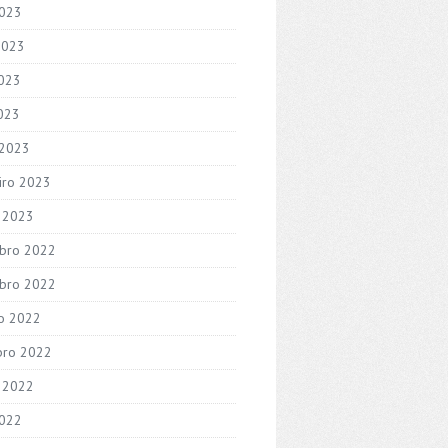
2023
2023
023
2023
 2023
iro 2023
o 2023
bro 2022
bro 2022
o 2022
bro 2022
 2022
2022