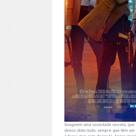
Imaginem uma sociedade secreta, que s
donos-disto-tudo, sempre que têm um p
à força, mas com discrição. Agora ima