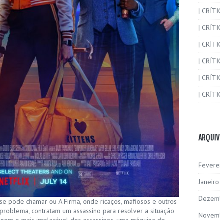
| CRÍT
| CRÍT
| CRÍTI
| CRÍTI
| CRÍTI
| CRÍTI
ARQUI
Fevere
Janeir
Dezem
e pode chamar ou A Firma, onde ricaços, mafiosos e outros
roblema, contratam um assassino para resolver a situação
Novem
ginem o mais implacável dos assassinos, uma máquina de