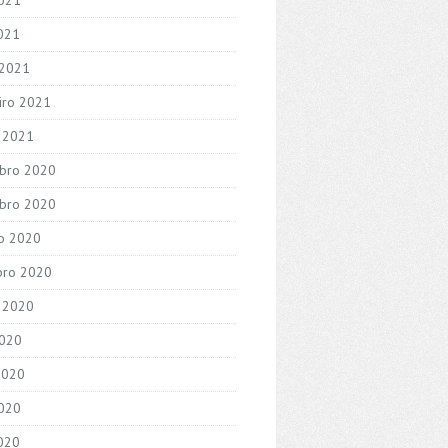
2021
 2021
iro 2021
o 2021
bro 2020
bro 2020
o 2020
bro 2020
 2020
2020
2020
020
2020