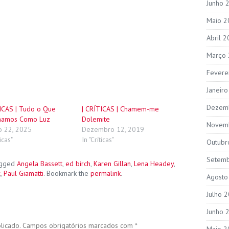
Junho 
Maio 2
Abril 
Março
Fevere
Janeir
Dezem
TICAS | Tudo o Que
| CRÍTICAS | Chamem-me
namos Como Luz
Dolemite
Novem
o 22, 2025
Dezembro 12, 2019
ticas"
In "Críticas"
Outubr
Setem
agged
Angela Bassett
,
ed birch
,
Karen Gillan
,
Lena Headey
,
x
,
Paul Giamatti
. Bookmark the
permalink
.
Agosto
Julho 
Junho 
licado.
Campos obrigatórios marcados com
*
Maio 2