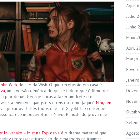
Agosto
Julho 
Junho 
Maio 2
Abril 
Março
Fevere
Janeir
John Wick
do site da Wish. O que receberão em casa é
iva
, uma versão genérica de quase tudo o que é filme de
Dezem
da pior de um George Lucas a fazer um frete e o
Novem
twists a envolver gangsters e reis do crime (aqui é
Ninguém
ai puxar os clichés todos que até Guy Ritchie consegue
Outubr
ue isso parece impossível, mas Navot Papushado prova que
Setem
 Milkshake – Mistura Explosiva
é o drama maternal que
Agosto
eadey regressar e trazer ao de cima todos os traumas