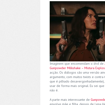
Imaginem que encomendam o dvd de
Gunpowder Milkshake – Mistura Explos
acção. Os diálogos são uma versão ain
argumento, com muitos twists e contra-
que é pilhado desavergonhadamente), v
usar de forma mais original. Eu sei q
não é.
A parte mais interessante de
Gunpowder
envolve mãe e filha, depois de Lena H