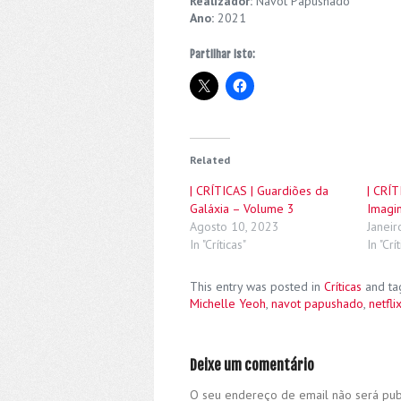
Realizador:
Navot Papushado
Ano:
2021
Partilhar isto:
Related
| CRÍTICAS | Guardiões da
| CRÍ
Galáxia – Volume 3
Imagi
Agosto 10, 2023
Janeir
In "Críticas"
In "Crí
This entry was posted in
Críticas
and t
Michelle Yeoh
,
navot papushado
,
netfli
Deixe um comentário
O seu endereço de email não será pub