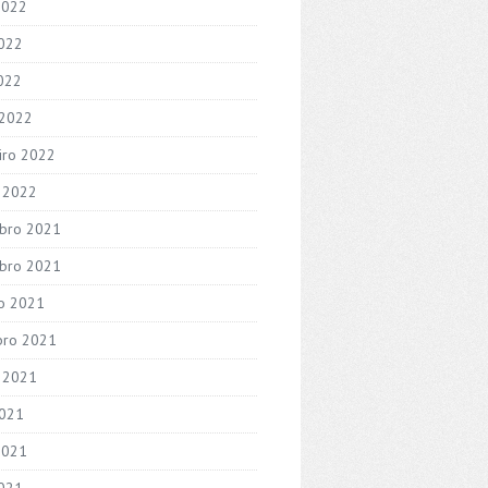
2022
022
2022
 2022
iro 2022
o 2022
bro 2021
bro 2021
o 2021
bro 2021
 2021
2021
2021
021