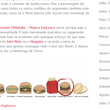
Julho 
do todo o conceito de daddy issues. Mas a personagem de
, como todos os outros conflitos do argumento, também este
Junho 
todas, como se o filme tivesse sido escrito num workshop de
Maio 2
owder Milkshake – Mistura Explosiva
serve, porque aqui a
Abril 
sexualidade. É tudo meramente ilustrativo ou vagamente
Março
mais fácil ou evidente, sem qualquer esforço do que quer
ia do
John Wick
, viu o
Ninguém
e viu toda a série do
Fevere
rece que apenas conseguiu reter o pior dos filmes. E depois
em diz, a Hamburga de Choco.
Janeir
Dezem
Novem
Outubr
Setem
Agosto
Julho 
 Explosiva