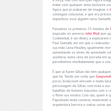
matar com qualquer arma (inclusive co
Agora que já acabaram de imaginar o
conseguia solucionar, e que era preciso
impiedoso: esse alguém seria Samantha 
Passamos os primeiros 25 minutos de
inspirado no universo
John Wick
(em que
Continental, é um diner), a explicarem
Paul Giamatti, em em que o realizado
sua mãe, Lena Headey, igualmente mortí
aumentando os níveis de ansiedade so
acontece, numa cena de porrada em qu
percebemos imediatamente que a coisa
É que a) Karen Gillan não tem qualquer 
que há. Tendo em conta que
Gunpowder
porco, bodycount elevado e muito karat
personagem de Gillan, com toda a sua 
batalhão de homens mauzões com o re
o filme nos mostra. Com isto, quem é 
Papushado tenta construir, misturando
arquitectura barroca e outras coisas qu