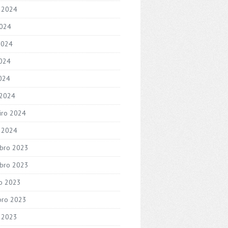
 2024
2024
2024
024
2024
 2024
iro 2024
o 2024
bro 2023
bro 2023
o 2023
bro 2023
 2023