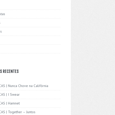
stas
s
is
S RECENTES
CAS | Nunca Chove na Califórnia
CAS | I Swear
ICAS | Hamnet
CAS | Together – Juntos