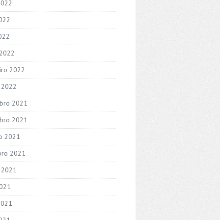
2022
022
2022
 2022
iro 2022
o 2022
bro 2021
bro 2021
o 2021
bro 2021
 2021
2021
2021
021