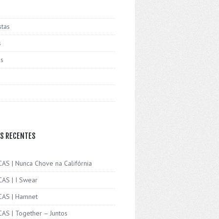
stas
s
is
S RECENTES
CAS | Nunca Chove na Califórnia
CAS | I Swear
ICAS | Hamnet
CAS | Together – Juntos