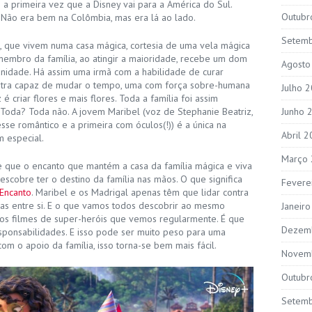
 a primeira vez que a Disney vai para a América do Sul.
Outubr
 Não era bem na Colômbia, mas era lá ao lado.
Setem
al, que vivem numa casa mágica, cortesia de uma vela mágica
membro da família, ao atingir a maioridade, recebe um dom
Agosto
nidade. Há assim uma irmã com a habilidade de curar
outra capaz de mudar o tempo, uma com força sobre-humana
Julho 
é criar flores e mais flores. Toda a família foi assim
oda? Toda não. A jovem Maribel (voz de Stephanie Beatriz,
Junho 
se romântico e a primeira com óculos(!)) é a única na
Abril 
 especial.
Março
de que o encanto que mantém a casa da família mágica e viva
scobre ter o destino da família nas mãos. O que significa
Fevere
Encanto
. Maribel e os Madrigal apenas têm que lidar contra
as entre si. E o que vamos todos descobrir ao mesmo
Janeir
os filmes de super-heróis que vemos regularmente. É que
Dezem
onsabilidades. E isso pode ser muito peso para uma
om o apoio da família, isso torna-se bem mais fácil.
Novem
Outubr
Setem