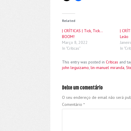
Related
| CRÍTICAS | Tick, Tick…
| CRÍT
BOOM!
Leão
Março 8, 2022
Janeir
In "Críticas"
In "Crí
This entry was posted in
Críticas
and t
john leguizamo
,
lin-manuel miranda
,
St
Deixe um comentário
O seu endereço de email não será pub
Comentário
*