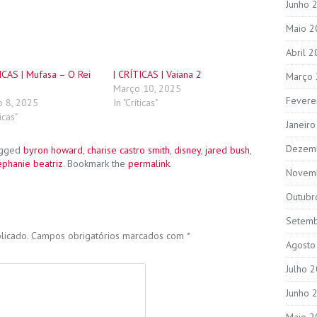
Junho 
Maio 2
Abril 
ICAS | Mufasa – O Rei
| CRÍTICAS | Vaiana 2
Março
Março 10, 2025
Fevere
o 8, 2025
In "Críticas"
ticas"
Janeir
Dezem
agged
byron howard
,
charise castro smith
,
disney
,
jared bush
,
ephanie beatriz
. Bookmark the
permalink
.
Novem
Outubr
Setem
licado.
Campos obrigatórios marcados com
*
Agosto
Julho 
Junho 
Maio 2