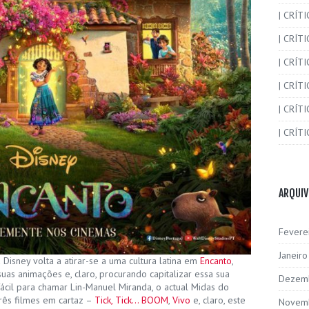
| CRÍT
| CRÍT
| CRÍTI
| CRÍTI
| CRÍTI
| CRÍTI
ARQUI
Fevere
Janeir
a Disney volta a atirar-se a uma cultura latina em
Encanto
,
as animações e, claro, procurando capitalizar essa sua
Dezem
ácil para chamar Lin-Manuel Miranda, o actual Midas do
três filmes em cartaz –
Tick, Tick… BOOM
,
Vivo
e, claro, este
Novem