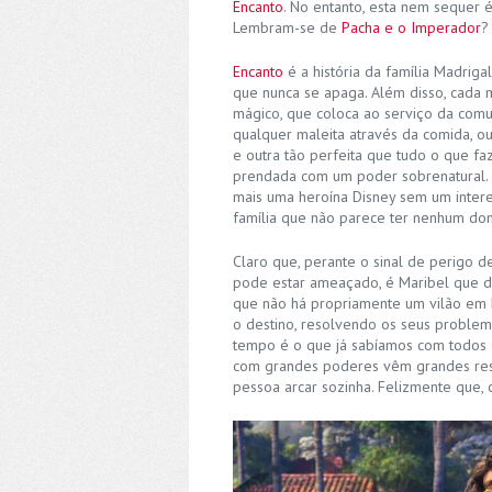
Encanto
. No entanto, esta nem sequer é
Lembram-se de
Pacha e o Imperador
?
Encanto
é a história da família Madrig
que nunca se apaga. Além disso, cada 
mágico, que coloca ao serviço da comu
qualquer maleita através da comida, 
e outra tão perfeita que tudo o que faz 
prendada com um poder sobrenatural. T
mais uma heroína Disney sem um interes
família que não parece ter nenhum dom
Claro que, perante o sinal de perigo 
pode estar ameaçado, é Maribel que de
que não há propriamente um vilão em
o destino, resolvendo os seus problem
tempo é o que já sabíamos com todos 
com grandes poderes vêm grandes resp
pessoa arcar sozinha. Felizmente que, c