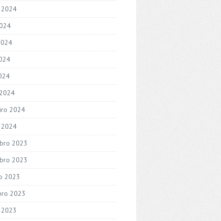
 2024
2024
2024
024
2024
 2024
iro 2024
o 2024
bro 2023
bro 2023
o 2023
bro 2023
 2023