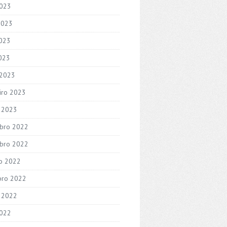
2023
2023
023
2023
 2023
iro 2023
o 2023
bro 2022
bro 2022
o 2022
bro 2022
 2022
2022