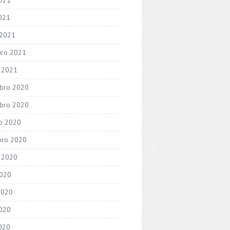
2021
 2021
iro 2021
o 2021
bro 2020
bro 2020
o 2020
bro 2020
 2020
2020
2020
020
2020