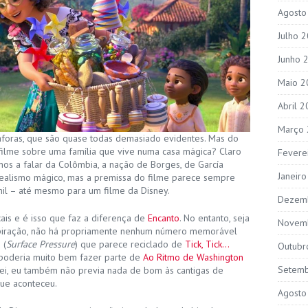
Agosto
Julho 
Junho 
Maio 2
Abril 
Março
áforas, que são quase todas demasiado evidentes. Mas do
ilme sobre uma família que vive numa casa mágica? Claro
Fevere
mos a falar da Colômbia, a nação de Borges, de García
Janeir
ealismo mágico, mas a premissa do filme parece sempre
il – até mesmo para um filme da Disney.
Dezem
ais e é isso que faz a diferença de
Encanto
. No entanto, seja
Novem
inspiração, não há propriamente nenhum número memorável
 (
Surface Pressure
) que parece reciclado de
Tick, Tick…
Outubr
oderia muito bem fazer parte de
Ao Ritmo de Washington
Setem
 ei, eu também não previa nada de bom às cantigas de
ue aconteceu.
Agosto