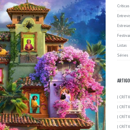
Críticas
Entrevi
Estreia
Festiva
Listas
Séries
ARTIGO
| CRÍTI
| CRÍTI
| CRÍT
| CRÍTI