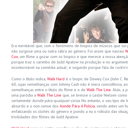
Era inevitável que, com o fenómeno de biopics de músicos que surg
não surgisse uma ou outra sátira ao género. Foi assim que nasceu
W
Cox
, um filme a gozar com os biopics e que merece a nossa atenção
porque traz o carimbo de Judd Apatow na produção e no argument
incontornável na comédia actual; e segundo porque fala de rock’n’ro
Como o título indica,
Walk Hard
é o biopic de Dewey Cox (John C. Rei
60, cujas semelhanças com Johnny Cash não é mera coincidência, 
semelhanças entre o título do filme e o de
Walk The Line
. Aliás, 
uma paródia a
Walk The Line
que, se tivesse o Leslie Nielsen como 
certamente
Aonde-pára-qualquer-coisa
. No entanto, o seu tipo de
absurdo e o non-sense dos
Aonde Pára A Polícia
, sendo antes um hu
enfatizando os clichés do género e pondo a nu o ridículo das situ
trivilidades dos filmes de Judd Apatow.