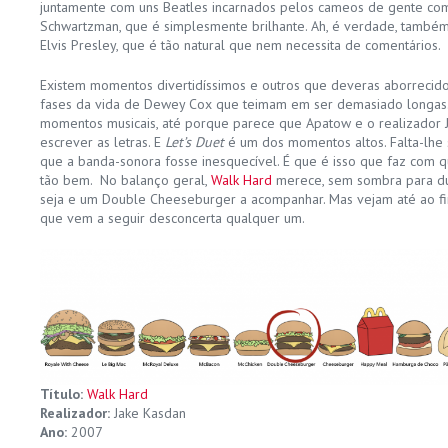
juntamente com uns Beatles incarnados pelos cameos de gente com
Schwartzman, que é simplesmente brilhante. Ah, é verdade, também 
Elvis Presley, que é tão natural que nem necessita de comentários.
Existem momentos divertidíssimos e outros que deveras aborrecid
fases da vida de Dewey Cox que teimam em ser demasiado longas. E
momentos musicais, até porque parece que Apatow e o realizador J
escrever as letras. E
Let’s Duet
é um dos momentos altos. Falta-lhe 
que a banda-sonora fosse inesquecível. É que é isso que faz com 
tão bem. No balanço geral,
Walk Hard
merece, sem sombra para dú
seja e um Double Cheeseburger a acompanhar. Mas vejam até ao fi
que vem a seguir desconcerta qualquer um.
Título:
Walk Hard
Realizador:
Jake Kasdan
Ano:
2007