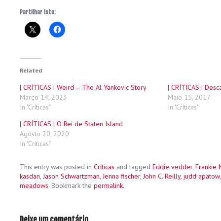
Partilhar isto:
Related
| CRÍTICAS | Weird – The Al Yankovic Story
| CRÍTICAS | Desca
Março 14, 2023
Maio 15, 2017
In "Críticas"
In "Críticas"
| CRÍTICAS | O Rei de Staten Island
Agosto 20, 2020
In "Críticas"
This entry was posted in
Críticas
and tagged
Eddie vedder
,
Frankie 
kasdan
,
Jason Schwartzman
,
Jenna fischer
,
John C. Reilly
,
judd apatow
meadows
. Bookmark the
permalink
.
Deixe um comentário