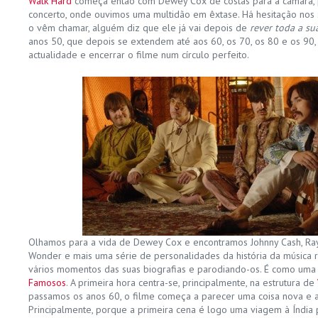
Walk Hard
começa então com Dewey Cox de costas para a câmara, p
concerto, onde ouvimos uma multidão em êxtase. Há hesitação nos s
o vêm chamar, alguém diz que ele já vai depois de
rever toda a su
anos 50, que depois se extendem até aos 60, os 70, os 80 e os 90
actualidade e encerrar o filme num círculo perfeito.
Olhamos para a vida de Dewey Cox e encontramos Johnny Cash, Ray 
Wonder e mais uma série de personalidades da história da música 
vários momentos das suas biografias e parodiando-os. É como uma 
Famosos
. A primeira hora centra-se, principalmente, na estrutura de
passamos os anos 60, o filme começa a parecer uma coisa nova e a
Principalmente, porque a primeira cena é logo uma viagem à Índia p