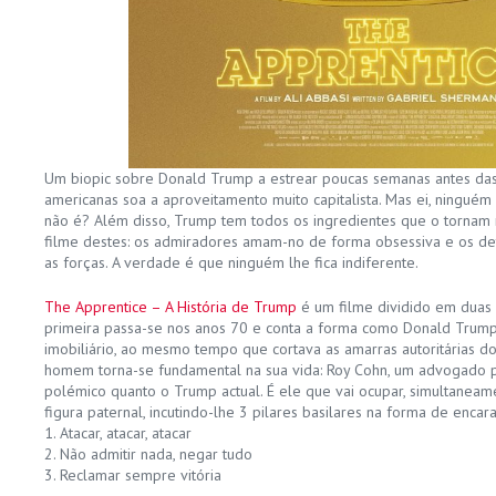
Um biopic sobre Donald Trump a estrear poucas semanas antes das 
americanas soa a aproveitamento muito capitalista. Mas ei, ninguém 
não é? Além disso, Trump tem todos os ingredientes que o tornam 
filme destes: os admiradores amam-no de forma obsessiva e os d
as forças. A verdade é que ninguém lhe fica indiferente.
The Apprentice – A História de Trump
é um filme dividido em duas 
primeira passa-se nos anos 70 e conta a forma como Donald Trump 
imobiliário, ao mesmo tempo que cortava as amarras autoritárias do
homem torna-se fundamental na sua vida: Roy Cohn, um advogado p
polémico quanto o Trump actual. É ele que vai ocupar, simultaneam
figura paternal, incutindo-lhe 3 pilares basilares na forma de encara
1. Atacar, atacar, atacar
2. Não admitir nada, negar tudo
3. Reclamar sempre vitória