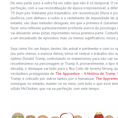
De uma parte para a outra há um salto que não é só temporal. O rea
perfeição, com a sua reconstituição de época irrepreensível, a dif
70 (num pós-Vietname pós-traumático, em reconstrução (física e psi
(eufórica, com dinheiro a rodos e o sentimento de impunidade de q
entanto, são duas metades desiguais, em que a primeira é claramen
fazer uma reflexão particularmente profunda acerca da psicologia d
vai deixando umas pistas importantes nessa primeira parte. Contudo
a um encadeado de episódios, mais ou menos significativos, nesse 
Seja como for, um biopic destes, tão actual e pertinente e com os 
(ou, pelo menos, a maioria deles), torna-se central o trabalho dos a
óptimo Donald Trump, controlando os maneirismos para não cair na
reconhecemos na personagem (e Trump é, provavelmente, o tipo ma
década), o destaque vai todo para o Roy Cohn de Jeremy Strong, qu
verdadeiro protagonista de
The Apprentice – A História de Trump
.
Trump, e criticado por outros tantos, por o humanizar,
The Apprentic
consegue, no entanto, manter-se no meio, com tudo o que esse tem
sólido McChicken, que vai na perfeição com este tempo.