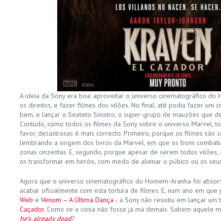
A ideia da Sony era boa: aproveitar o universo cinematográfico do
os direitos, e fazer filmes dos vilões. No final, até podia fazer um c
bem, e lançar o Sexteto Sinistro, o super-grupo de mauzões que 
Contudo, como todos os filmes da Sony sobre o universo Marvel, t
favor, desastrosas é mais correcto. Primeiro, porque os filmes são 
lembrando a origem dos livros da Marvel, em que os bons combati
zonas cinzentas. E, segundo, porque apesar de serem todos vilões,
os transformar em heróis, com medo de alienar o púbico ou os seus
Agora que o universo cinematográfico do Homem-Aranha foi absorvi
acabar oficialmente com esta tortura de filmes. E, num ano em que 
Web
e
Venom – A Última Dança
-, a Sony não resistiu em lançar um t
Caçador
. Como se a coisa não fosse já má demais. Sabem aquele
he’s already dead
?