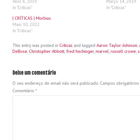
Abril 8, 2019
Março 14, 2019
In "Críticas"
In "Críticas"
| CRÍTICAS | Morbius
Maio 30, 2022
In "Críticas"
This entry was posted in
Críticas
and tagged
Aaron Taylor-Johnson
,
DeBose
,
Christopher Abbott
,
fred hechinger
,
marvel
,
russell crowe
,
s
Deixe um comentário
O seu endereço de email não será publicado.
Campos obrigatório
Comentário
*