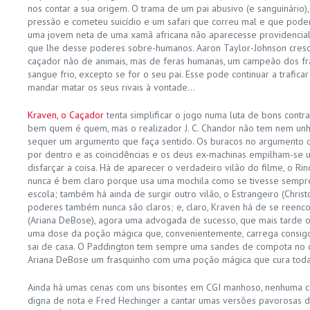
nos contar a sua origem. O trama de um pai abusivo (e sanguinário
pressão e cometeu suicídio e um safari que correu mal e que poder
uma jovem neta de uma xamã africana não aparecesse providenci
que lhe desse poderes sobre-humanos. Aaron Taylor-Johnson cresc
caçador não de animais, mas de feras humanas, um campeão dos fr
sangue frio, excepto se for o seu pai. Esse pode continuar a trafic
mandar matar os seus rivais à vontade…
Kraven, o Caçador
tenta simplificar o jogo numa luta de bons contra
bem quem é quem, mas o realizador J. C. Chandor não tem nem unh
sequer um argumento que faça sentido. Os buracos no argumento d
por dentro e as coincidências e os deus ex-machinas empilham-se u
disfarçar a coisa. Há de aparecer o verdadeiro vilão do filme, o Rin
nunca é bem claro porque usa uma mochila como se tivesse sempre
escola; também há ainda de surgir outro vilão, o Estrangeiro (Chris
poderes também nunca são claros; e, claro, Kraven há de se reenc
(Ariana DeBose), agora uma advogada de sucesso, que mais tarde o 
uma dose da poção mágica que, convenientemente, carrega consig
sai de casa. O Paddington tem sempre uma sandes de compota no 
Ariana DeBose um frasquinho com uma poção mágica que cura todas
Ainda há umas cenas com uns bisontes em CGI manhoso, nenhuma 
digna de nota e Fred Hechinger a cantar umas versões pavorosas d