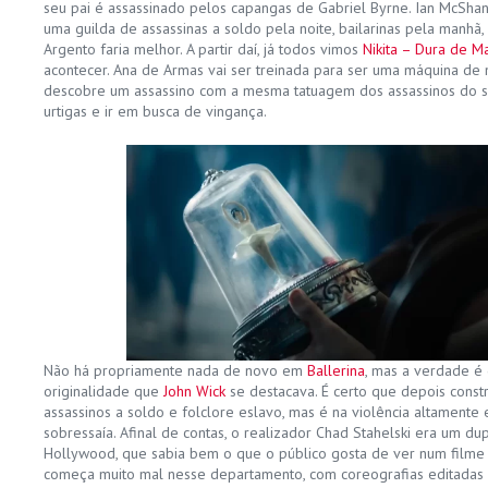
seu pai é assassinado pelos capangas de Gabriel Byrne. Ian McSha
uma guilda de assassinas a soldo pela noite, bailarinas pela manhã
Argento faria melhor. A partir daí, já todos vimos
Nikita – Dura de M
acontecer. Ana de Armas vai ser treinada para ser uma máquina de 
descobre um assassino com a mesma tatuagem dos assassinos do seu 
urtigas e ir em busca de vingança.
Não há propriamente nada de novo em
Ballerina
, mas a verdade é
originalidade que
John Wick
se destacava. É certo que depois constr
assassinos a soldo e folclore eslavo, mas é na violência altamente 
sobressaía. Afinal de contas, o realizador Chad Stahelski era um d
Hollywood, que sabia bem o que o público gosta de ver num filme
começa muito mal nesse departamento, com coreografias editadas 