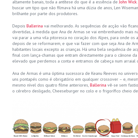
altamente banais, toda a antítese do que é a essência de
John Wick
buscar um tipo que não filmava há uma dúzia de anos, Len Wiseman,
brilhante por parte dos produtores.
Depois
Ballerina
vai melhorando. As sequências de acção vão ficand
divertidas, à medida que Ana de Armas se vai embrenhando mais n
vai parar a uma vila pitoresca no coração dos Alpes, para onde os 
depois de se reformarem, e que vai fazer com que seja Ana de Arm
habitantes locais excepto as crianças. Há uma bela sequência de a
final com lança-chamas que entram directamente para o cânone da 
elevado que perdemos a conta e entramos de cabeça num arraial 
Ana de Armas é uma óptima sucessora de Keanu Reeves no univer
uns pontapés como é obrigatório em qualquer crossover – e, mes
mesmo nível dos quatro filme anteriores,
Ballerina
vê-se sem fastio
o cérebro desligado, Cheeseburger no colo e o frigorífico cheio de