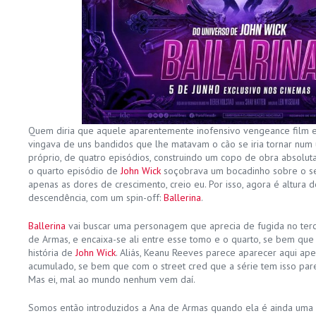
Quem diria que aquele aparentemente inofensivo vengeance film
vingava de uns bandidos que lhe matavam o cão se iria tornar num 
próprio, de quatro episódios, construindo um copo de obra absolu
o quarto episódio de
John Wick
soçobrava um bocadinho sobre o se
apenas as dores de crescimento, creio eu. Por isso, agora é altura
descendência, com um spin-off:
Ballerina
.
Ballerina
vai buscar uma personagem que aprecia de fugida no terce
de Armas, e encaixa-se ali entre esse tomo e o quarto, se bem que 
história de
John Wick
. Aliás, Keanu Reeves parece aparecer aqui apen
acumulado, se bem que com o street cred que a série tem isso pa
Mas ei, mal ao mundo nenhum vem daí.
Somos então introduzidos a Ana de Armas quando ela é ainda uma