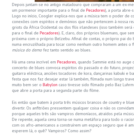
Depois juntam-se no antigo matadouro que compraram a um ex-me
um pormenor importante para o final de
Pecadores
), a porta abre
Logo no início, Coogler explica-nos que a música tem o poder de co
conexões com espíritos e demónios que não pertencem à nossa re
griots da África Ocidental ou dos filis irlandeses (isso também ser
para o final de
Pecadores
). E, claro, dos próprios bluemans, que s
próxima com o próprio Belzebu. Afinal de contas, o próprio pai do
numa encruzilhada para tocar como nenhum outro homem antes o fi
música do demo
fez tanto sentido ao blues.
Há uma cena incrível em
Pecadores
, quando Sammie está no auge 
concerto de blues convoca espíritos do passado e do futuro, proje
guitarra eléctrica, anciões tocadores de kora, dançarinas kabuki e 
festa que nos faz desejar estar lá também, filmada num longo trave
muito bem ser o
Babylon
caso tivesse sido filmado pelo Baz Luhrma
que abre a porta para a segunda parte do filme.
Eis então que batem à porta três músicos brancos de country e bl
divertir. Os anfitriões pressentem qualquer coisa e não os convidam
porque aqueles três são vampiros demoníacos, atraídos pela músic
De repente, aquela cena torna-se numa metáfora para todo o racism
com os afro-americanos a construírem um espaço seguro que é am
esperem lá, o quê? Vampiros? Como assim?