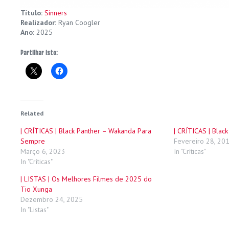
Título:
Sinners
Realizador:
Ryan Coogler
Ano:
2025
Partilhar isto:
Related
| CRÍTICAS | Black Panther – Wakanda Para
| CRÍTICAS | Black
Sempre
Fevereiro 28, 20
Março 6, 2023
In "Críticas"
In "Críticas"
| LISTAS | Os Melhores Filmes de 2025 do
Tio Xunga
Dezembro 24, 2025
In "Listas"