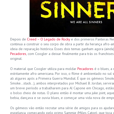
Depois de
Creed – O Legado de Rocky
e dos primeros Panteras Neg
continua a construir o seu corpo de obra a partir da herança afro-a
ideia de reparação histórica. Esses dois temas ganham agora (aind
Pecadores
, com Coogler a deixar finalmente para trás os franchise
original.
O material que Coogler utiliza para moldar
Pecadores
é o blues, a 
estritamente afro-americana. Por isso, o filme é ambientado no sul
ali algures após a Primeira Guerra Mundial. É que os gémeos Smok
Smoke…stack…), ambos interpretados por Michael B. Jordan, servir
um breve período a trabalharem para Al Capone em Chicago, estão
o bolso cheio de notas. O plano então é montar uma juke joint, aq
bebia, dançava e se ouvia blues, e começar uma vida nova de em
Os gémeos vão então recrutar uma série de amigos para os ajudar
espelunca, começando pelo primo Sammie (Miles Caton), que toca g