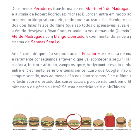
De repente,
Pecadores
transforma-se em
Aberto Até de Madrugad
e a ironia de Robert Rodriguez. Michael B. Jordan entra em modo a
primeiro prólogo só para ele, onde pode activar ir full-Rambo e d
dos dois finais falsos do filme (que são todos dispensáveis, aliás,
além do desejável). Ryan Coogler andou a ver demasiado Quentin 
Até de Madrugada
com
Django Libertado
, experimentando ainda a j
cinema de
Sacanas Sem Lei
.
Se há coisa de que não se pode acusar
Pecadores
é de falta de im
e raramente conseguimos antever o que vai acontecer a seguir. Há r
histórica, folclore africano, vampiros, gore, bodycount elevado e bl
entre entretimento, série b e temas sérios. Claro que Coogler não 
sempre sentido, mas ao menos não nos aborrecemos. E se o filme 
reflectir sobre o estado das coisas actuais, porque não também o f
misturado de gótico sulista? Só esta descrição vale o McChicken.