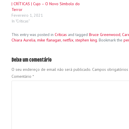
| CRÍTICAS | Cujo – O Novo Símbolo do
Terror
Fevereiro 1, 2021
In "Críticas"
This entry was posted in
Críticas
and tagged
Bruce Greenwood
,
Car
Chiara Aurelia
,
mike flanagan
,
netflix
,
stephen king
. Bookmark the
pe
Deixe um comentário
O seu endereço de email não será publicado.
Campos obrigatório
Comentário
*