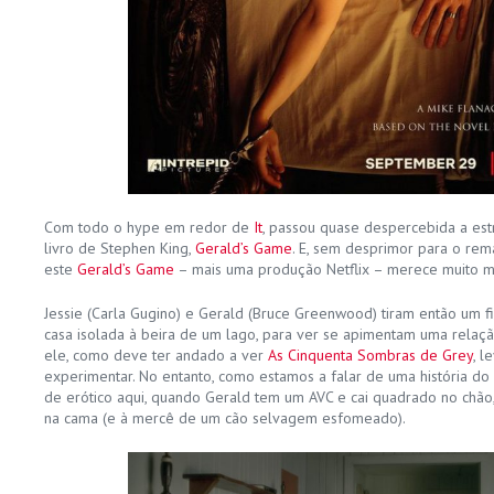
Com todo o hype em redor de
It
, passou quase despercebida a es
livro de Stephen King,
Gerald’s Game
. E, sem desprimor para o rem
este
Gerald’s Game
– mais uma produção Netflix – merece muito m
Jessie (Carla Gugino) e Gerald (Bruce Greenwood) tiram então um 
casa isolada à beira de um lago, para ver se apimentam uma relaçã
ele, como deve ter andado a ver
As Cinquenta Sombras de Grey
, 
experimentar. No entanto, como estamos a falar de uma história do
de erótico aqui, quando Gerald tem um AVC e cai quadrado no chã
na cama (e à mercê de um cão selvagem esfomeado).