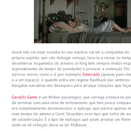
Jessie não vai estar sozinha no seu martírio: vai ter a companhia d
próprio espírito, que vão dialogar consigo, leva-la a recuar no tempo
desenterrar esqueletos do armário (e King tem sempre muitos esqu
especialmente do tempo de juventude) e procurar a redenção. Por 
survivor movie, como o é, por exemplo,
Enterrado
(apenas para cita
e a um espaço); e quando entra em regime flashback não sentimos q
bengalas narrativas em desespero para arranjar soluções que faça
Gerald’s Game
é um thriller psicológico, que carrega a tónica no ps
de terminar com uma cena de esfolamento que tem pouca comparaç
era completamente desnecessário o epílogo, que parece apenas d
mais tempo de antena a Carel Struycken, esse tipo que sofre de a
de caracterização. É o tipo de epílogos que pode arruinar um filme
onde se vê refeição deve-se ler McBacon.