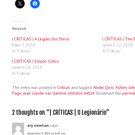
Related
| CRÍTICAS | A Legião dos Duros
| CRÍTICAS | The 
Maio 7, 2018
Janeiro 22, 2019
In "Críticas"
In "Críticas"
| CRÍTICAS | Estado Crítico
Janeiro 28, 2019
In "Críticas"
This entry was posted in
Críticas
and tagged
Abdel Qissi
,
Ashley Joh
Page
,
jean claude van damme
,
sheldon lettich
. Bookmark the
permal
2 thoughts on “
| CRÍTICAS | O Legionário
”
ary newton
says:
Dezembro 9, 2019 at 6:45 am