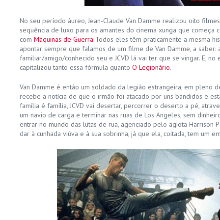
No seu período áureo, Jean-Claude Van Damme realizou oito filmes
sequência de luxo para os amantes do cinema xunga que começa
com
Máquinas de Guerra
Todos eles têm praticamente a mesma hist
apontar sempre que falamos de um filme de Van Damme, a saber: a
familiar/amigo/conhecido seu e JCVD lá vai ter que se vingar. E, no
capitalizou tanto essa fórmula quanto
O Legionário
.
Van Damme é então um soldado da legião estrangeira, em pleno de
recebe a notícia de que o irmão foi atacado por uns bandidos e es
família é família, JCVD vai desertar, percorrer o deserto a pé, atr
um navio de carga e terminar nas ruas de Los Angeles, sem dinheiro
entrar no mundo das lutas de rua, agenciado pelo agiota Harrison 
dar à cunhada viúva e à sua sobrinha, já que ela, coitada, tem um 