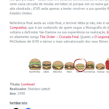
semi-vazia cercada de miúdas em bikini só porque sim ou numa g
alta cilindrada -, JCVD anda apenas a tentar resolver a sua questão f
Estados Unidos.
Referência final ainda ao
vilão
final, o terrível Attila (e não, não é
Companhia
), que é um conhecido de quem segue a filmografia do b
voltaria a defrontar Van Damme na sua experiência na realização,
E
no altamente xunga
The Order – Cruzada Final
. Quanto a
O Legioná
McChickens de JCVD e talvez o mais subvalorizado dos seus filmes 
Título:
Lionheart
Realizador:
Sheldon Lettich
Ano:
1990
Partilhar isto: