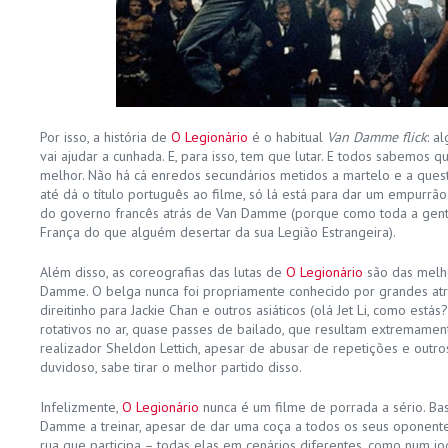
Por isso, a história de
O Legionário
é o habitual
Van Damme flick
: a
vai ajudar a cunhada. E, para isso, tem que lutar. E todos sabemos q
melhor. Não há cá enredos secundários metidos a martelo e a quest
até dá o título português ao filme, só lá está para dar um empurrão
do governo francês atrás de Van Damme (porque como toda a gent
França do que alguém desertar da sua Legião Estrangeira).
Além disso, as coreografias das lutas de
O Legionário
são das melho
Damme. O belga nunca foi propriamente conhecido por grandes atribu
direitinho para Jackie Chan e outros asiáticos (olá Jet Li, como está
rotativos no ar, quase passes de bailado, que resultam extremame
realizador Sheldon Lettich, apesar de abusar de repetições e outro
duvidoso, sabe tirar o melhor partido disso.
Infelizmente,
O Legionário
nunca é um filme de porrada a sério. Ba
Damme a treinar, apesar de dar uma coça a todos os seus oponentes
rua que participa – todas elas em cenários diferentes, como num j