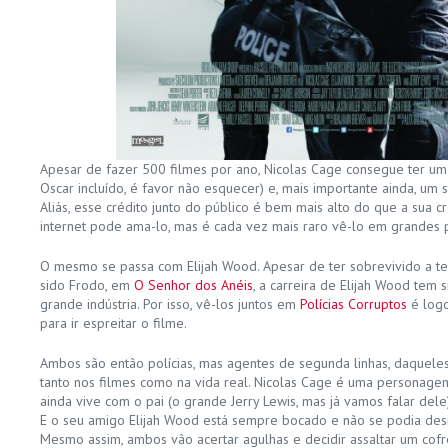
Apesar de fazer 500 filmes por ano, Nicolas Cage consegue ter um
Oscar incluído, é favor não esquecer) e, mais importante ainda, um 
Aliás, esse crédito junto do público é bem mais alto do que a sua 
internet pode ama-lo, mas é cada vez mais raro vê-lo em grandes
O mesmo se passa com Elijah Wood. Apesar de ter sobrevivido a ter
sido Frodo, em
O Senhor dos Anéis
, a carreira de Elijah Wood tem s
grande indústria. Por isso, vê-los juntos em
Polícias Corruptos
é logo
para ir espreitar o filme.
Ambos são então polícias, mas agentes de segunda linhas, daquel
tanto nos filmes como na vida real. Nicolas Cage é uma personage
ainda vive com o pai (o grande Jerry Lewis, mas já vamos falar dele)
E o seu amigo Elijah Wood está sempre bocado e não se podia desi
Mesmo assim, ambos vão acertar agulhas e decidir assaltar um cof