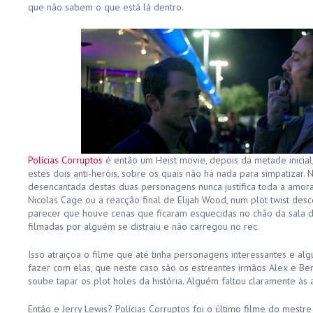
que não sabem o que está lá dentro.
Polícias Corruptos
é então um Heist movie, depois da metade inicial
estes dois anti-heróis, sobre os quais não há nada para simpatizar. 
desencantada destas duas personagens nunca justifica toda a amor
Nicolas Cage ou a reacção final de Elijah Wood, num plot twist des
parecer que houve cenas que ficaram esquecidas no chão da sala
filmadas por alguém se distraiu e não carregou no rec.
Isso atraiçoa o filme que até tinha personagens interessantes e al
fazer com elas, que neste caso são os estreantes irmãos Alex e B
soube tapar os plot holes da história. Alguém faltou claramente às 
Então e Jerry Lewis? Polícias Corruptos foi o último filme do mestr