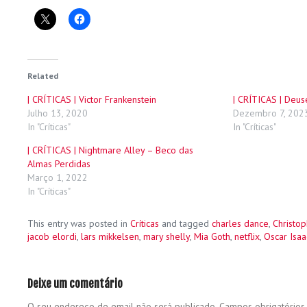
Related
| CRÍTICAS | Victor Frankenstein
| CRÍTICAS | Deus
Julho 13, 2020
Dezembro 7, 202
In "Críticas"
In "Críticas"
| CRÍTICAS | Nightmare Alley – Beco das
Almas Perdidas
Março 1, 2022
In "Críticas"
This entry was posted in
Críticas
and tagged
charles dance
,
Christop
jacob elordi
,
lars mikkelsen
,
mary shelly
,
Mia Goth
,
netflix
,
Oscar Isaa
Deixe um comentário
O seu endereço de email não será publicado.
Campos obrigatório