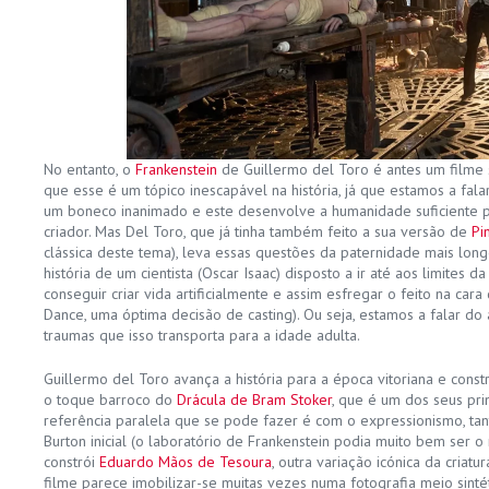
No entanto, o
Frankenstein
de Guillermo del Toro é antes um filme 
que esse é um tópico inescapável na história, já que estamos a fa
um boneco inanimado e este desenvolve a humanidade suficiente p
criador. Mas Del Toro, que já tinha também feito a sua versão de
Pi
clássica deste tema), leva essas questões da paternidade mais long
história de um cientista (Oscar Isaac) disposto a ir até aos limites 
conseguir criar vida artificialmente e assim esfregar o feito na cara
Dance, uma óptima decisão de casting). Ou seja, estamos a falar do 
traumas que isso transporta para a idade adulta.
Guillermo del Toro avança a história para a época vitoriana e cons
o toque barroco do
Drácula de Bram Stoker
, que é um dos seus pri
referência paralela que se pode fazer é com o expressionismo, t
Burton inicial (o laboratório de Frankenstein podia muito bem ser 
constrói
Eduardo Mãos de Tesoura
, outra variação icónica da criatu
filme parece imobilizar-se muitas vezes numa fotografia meio sint