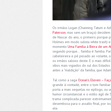
Os irmãos Logan (Channing Tatum e Ad
Paterson
, mas sem um braço) decidem e
de Nascar do ano, o primeiro porque p
Holmes em modo sulista white trash) e d
momento
Uma Família à Beira de um 
segundo porque… família é família. Para
cabeleireira e pé pesado ao volante, 
os irmãos saloios deste. E o mais difíc
sítios mais vigiados do sul dos Estados
antes a “maldição” da família, que Ada
Tal como a saga
Ocean’s Eleven – Faç
grande à-vontade, entre o tom familiar 
porta a mais sequelas no epílogo, ou 
humor circunstancial e o estilo ágil 
trama complicada parecer extremament
desemboca para o assalto final, por i
ele.