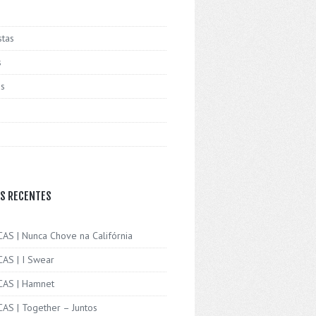
stas
s
is
S RECENTES
CAS | Nunca Chove na Califórnia
CAS | I Swear
ICAS | Hamnet
CAS | Together – Juntos