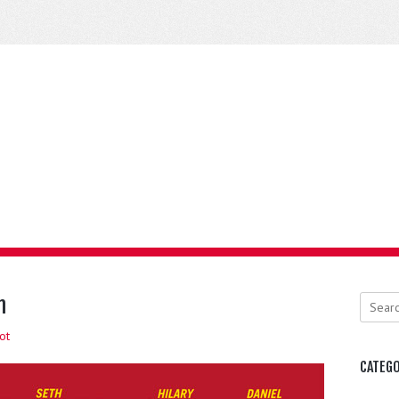
n
Search
ot
CATEGO