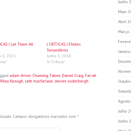
Junho 
Maio 2
Abril 
Março
Fevere
ICAS | Let Them All
| CRÍTICAS | Efeitos
Secundários
Janeir
o 6, 2021
Junho 5, 2018
Dezem
ticas"
In "Críticas"
Novem
agged
adam driver
,
Channing Tatum
,
Daniel Craig
,
Farrah
,
Riley Keough
,
seth macfarlane
,
steven soderbergh
.
Outubr
Setem
Agosto
Julho 
licado.
Campos obrigatórios marcados com
*
Junho 
Maio 2