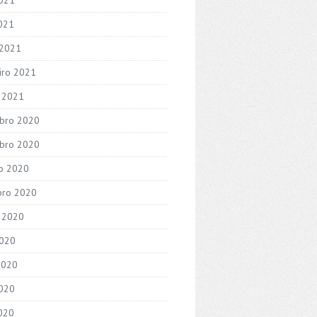
2021
 2021
iro 2021
o 2021
bro 2020
bro 2020
o 2020
bro 2020
 2020
2020
2020
020
2020