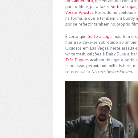
do Candelabro
, desencantado com a ind
para o filme, para fazer
Sorte à Logan
Vossas Apostas
. Parecido no conteúdo 
na forma, já que é também um buddy mo
por se reflectir também no próprio fil
É certo que
Sorte à Logan
não tem o sa
mas isso deve-se sobretudo ao ambien
luxuosos em Las Vegas, neste assalta-
white trash, calções à Daisy Duke e b
Três Duques
acabam de ligar a pedir a
e, por isso, perante um hillbilly heist
referencial, o
Ocean’s Seven-Eleven
.