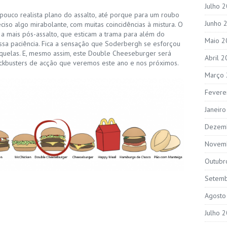
Julho 
pouco realista plano do assalto, até porque para um roubo
Junho 
iso algo mirabolante, com muitas coincidências à mistura. O
a mais pós-assalto, que esticam a trama para além do
Maio 2
ssa paciência. Fica a sensação que Soderbergh se esforçou
quelas. E, mesmo assim, este Double Cheeseburger será
Abril 
ckbusters de acção que veremos este ano e nos próximos.
Março
Fevere
Janeir
Dezem
Novem
Outubr
Setem
Agosto
Julho 