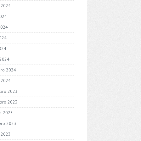
 2024
2024
2024
024
2024
 2024
iro 2024
o 2024
bro 2023
bro 2023
o 2023
bro 2023
 2023