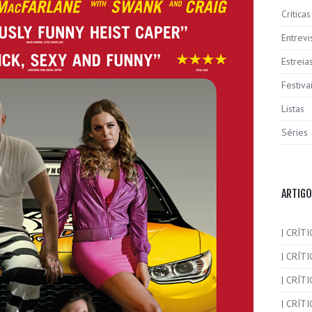
Críticas
Entrevi
Estreia
Festiva
Listas
Séries
ARTIGO
| CRÍTI
| CRÍTI
| CRÍT
| CRÍTI