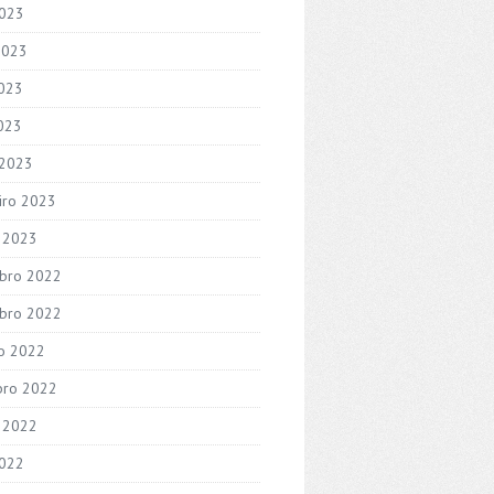
2023
2023
023
2023
 2023
iro 2023
o 2023
bro 2022
bro 2022
o 2022
bro 2022
 2022
2022