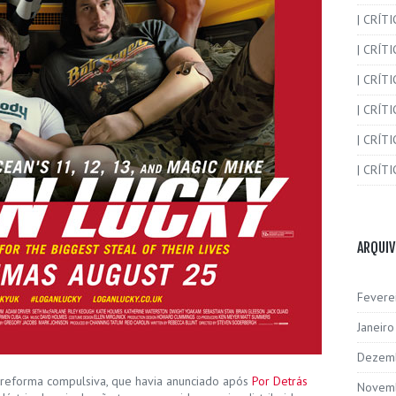
| CRÍT
| CRÍT
| CRÍTI
| CRÍTI
| CRÍTI
| CRÍTI
ARQUI
Fevere
Janeir
Dezem
reforma compulsiva, que havia anunciado após
Por Detrás
Novem