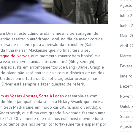
Agosto
Julho 
Junho 
am Driver, este último ainda na mesma personagem de
Maio 2
ntão assaltar o autódromo local, no dia da maior corrida
recisa de dinheiro para a pensão da ex-mulher (Katie
Abril 
a filha (Farrah Mackenzie que, no final, terá o seu
Março
Ataque de Nervos
, num momento country bem bonito) e o
 isso, envolvem ainda a terceira irmã (Riley Keough),
Fevere
o especialista em arrombamentos Joe Bang (Daniel Craig) e
il do plano não será entrar e sair com o dinheiro de um dos
Janeir
 Unidos nem o facto de Daniel Craig estar preso(!), mas
m Driver está sempre a fazer questão de referir.
Dezem
am as Vossas Apostas
,
Sorte à Logan
desenrola-se com
Novem
do filme (ao qual ainda se junta Hillary Swank, que abre a
Outubr
um Seth MacFarlane em modo caricatura, mas divertido), o
de Soderbergh, que filma com grande à-vontade fazendo uma
Setem
e fácil. Obviamente que estamos num heist movie e tudo
sso só temos que nos sentar confortavelmente e esperar por
Agosto