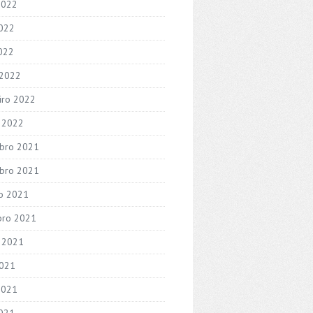
2022
022
2022
 2022
iro 2022
o 2022
bro 2021
bro 2021
o 2021
bro 2021
 2021
2021
2021
021