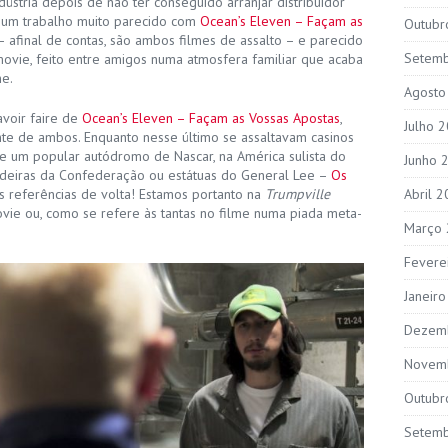
ústria depois de não ter conseguido arranjar distribuidor
, um trabalho muito parecido com
Ocean’s Eleven – Façam as
Outubr
– afinal de contas, são ambos filmes de assalto – e parecido
Setem
vie, feito entre amigos numa atmosfera familiar que acaba
me.
Agosto
voir faire de
Ocean’s Eleven – Façam as Vossas Apostas
,
Julho 
te de ambos. Enquanto nesse último se assaltavam casinos
se um popular autódromo de Nascar, na América sulista do
Junho 
andeiras da Confederação ou estátuas do General Lee –
Os
s referências de volta! Estamos portanto na
Trumpville
Abril 
 movie ou, como se refere às tantas no filme numa piada meta-
Março
Fevere
Janeir
Dezem
Novem
Outubr
Setem