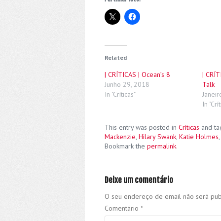
Related
| CRÍTICAS | Ocean’s 8
| CRÍT
Junho 29, 2018
Talk
In "Críticas"
Janeir
In "Crí
This entry was posted in
Críticas
and t
Mackenzie
,
Hilary Swank
,
Katie Holmes
Bookmark the
permalink
.
Deixe um comentário
O seu endereço de email não será pub
Comentário
*