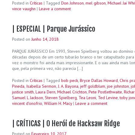
Posted in
Críticas
|
Tagged
Don Johnson
,
mel gibson
,
Michael Jai Whi
vince vaughn
|
Leave a comment
| ESPECIAL | Parque Jurássico
Posted on
Junho 14, 2018
PARQUE JURÁSSICO Em 1993, Steven Spielberg voltou ao domínio d
décadas depois de um certo tubarão branco o ter catapultado para o
vez o monstro foi ainda mais impressionante. E o uau ainda mais l
que, pela primeira vez, não parecia […]
Posted in
Críticas
|
Tagged
bob peck
,
Bryce Dallas Howard
,
Chris pra
Pineda
,
Isabella Sermon
,
J. A. Bayona
,
jeff goldblum
,
joe johnston
,
jo
justice smith
,
Laura Dern
,
Michael Crichton
,
Pete Postlethwaite
,
Richa
Samuel L Jackson
,
Steven Spielberg
,
Tea Leoni
,
Ted Levine
,
toby jon
vincent d'onofrio
,
William H. Macy
|
Leave a comment
| CRÍTICAS | O Herói de Hacksaw Ridge
Posted on
Fevereiro 10, 2017