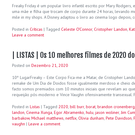
Freaky Friday é um popular livro infantil escrito por Mary Rodgers, 
uma mãe e filha que trocam de corpo durante 24 horas, levando mu
mile in my shops. A Disney adaptou o livro ao cinema logo depois, 
Posted in
Críticas
|
Tagged
Celeste O'Connor
,
Cristopher Landon
,
Ka
Leave a comment
| LISTAS | Os 10 melhores filmes de 2020 do
Posted on
Dezembro 21, 2020
10º LugarFreaky – Este Corpo Fica-me a Matar, de Cristopher Land
remake de Um Dia de Doidos fosse igualmente merdoso e cheio de
facto somos premiados com 10 minutos iniciais que revelam ao que 
requeijão pós-moderno e Vince Vaughn ofensivamente transexual. P
Posted in
Listas
|
Tagged
2020
,
bill burr
,
borat
,
brandon cronenberg
landon
,
Cinema Xunga
,
Egor Abramenko
,
hulu
,
jason woliner
,
Jim Cu
barbakow
,
Michael matthews
,
netflix
,
Olivia dunham
,
Pete Davidson
,
vaughn
|
Leave a comment