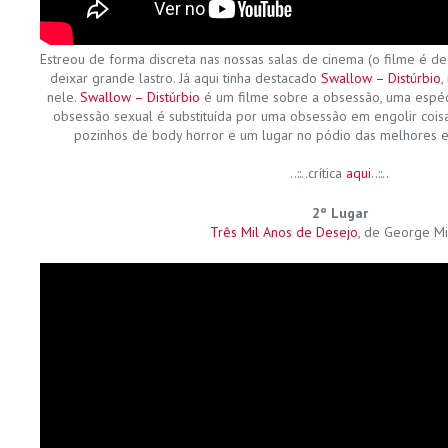
Estreou de forma discreta nas nossas salas de cinema (o filme é de
deixar grande lastro. Já aqui tinha destacado
Swallow – Distúrbio
,
nele.
Swallow – Distúrbio
é um filme sobre a obsessão, uma espé
obsessão sexual é substituída por uma obsessão em engolir coisa
pozinhos de body horror e um lugar no pódio das melhores es
..::..crítica
aqui
..::..
2º Lugar
Três Mil Anos de Desejo
, de George Mi