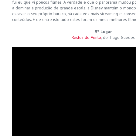
fui eu que vi poucos filmes. A verdade é que o panorama mudou po
a dominar a produção de grande escala, a Disney mantém o monopól
escavar o seu próprio buraco, há cada vez mais streaming e, cons
conteúdos. E de entre isto tudo estes foram os meus melhores film
9º Lugar
Restos do Vento
, de Tiago Guedes