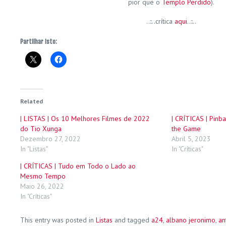
pior que o
Templo Perdido
).
..::..crítica
aqui
..::..
Partilhar isto:
Related
| LISTAS | Os 10 Melhores Filmes de 2022
| CRÍTICAS | Pin
do Tio Xunga
the Game
Dezembro 27, 2022
Abril 5, 2023
In "Listas"
In "Críticas"
| CRÍTICAS | Tudo em Todo o Lado ao
Mesmo Tempo
Maio 26, 2022
In "Críticas"
This entry was posted in
Listas
and tagged
a24
,
albano jeronimo
,
an