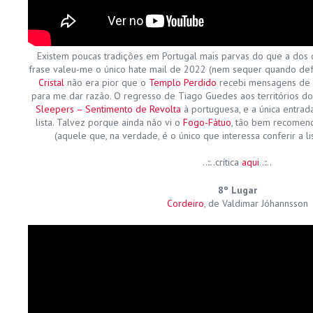
Existem poucas tradições em Portugal mais parvas do que a dos ca
frase valeu-me o único hate mail de 2022 (nem sequer quando de
Cristal
não era pior que o
Templo Perdido
recebi mensagens de 
para me dar razão. O regresso de Tiago Guedes aos territórios do
Sleepers – Sentimento de Revolta
à portuguesa, e a única entrad
lista. Talvez porque ainda não vi o
Fogo-Fátuo
, tão bem recomen
(aquele que, na verdade, é o único que interessa conferir a l
..::..crítica
aqui
..::..
8º Lugar
Cordeiro
, de Valdimar Jóhannsson