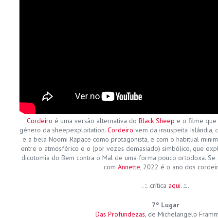
Cordeiro
é uma versão alternativa do
Black Sheep
e o filme que 
género da sheepexploitation.
Cordeiro
vem da insuspeita Islândia,
e a bela Noomi Rapace como protagonista, e com o habitual mini
entre o atmosférico e o (por vezes demasiado) simbólico, que exp
dicotomia do Bem contra o Mal de uma forma pouco ortodoxa. Se 
com
Annette
, 2022 é o ano dos cordei
..::..crítica
aqui
..::..
7º Lugar
Das Profundezas
, de Michelangelo Framm