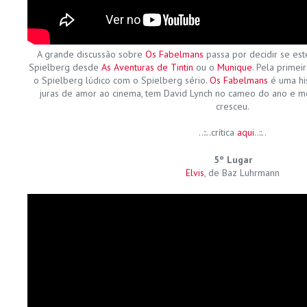
A grande discussão sobre
Os Fabelmans
passa por decidir se es
Spielberg desde
As Aventuras de Tintin
ou o
Munique
. Pela primei
o Spielberg lúdico com o Spielberg sério.
Os Fabelmans
é uma his
juras de amor ao cinema, tem David Lynch no cameo do ano e m
cresceu.
..::..crítica
aqui
..::..
5º Lugar
Elvis
, de Baz Luhrmann