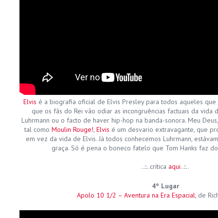
Elvis
é a biografia oficial de Elvis Presley para todos aqueles que
que os fãs do Rei vão odiar as incongruências factuais da vida 
Luhrmann ou o facto de haver hip-hop na banda-sonora. Meu Deus,
tal como
Moulin Rouge!
,
Elvis
é um desvario extravagante, que proc
em vez da vida de Elvis. Já todos conhecemos Luhrmann, estáva
graça. Só é pena o boneco fatelo que Tom Hanks faz do
..::..crítica
aqui
..::..
4º Lugar
Apolo 10 1/2 – Aventura na Era Espacial
, de Ric