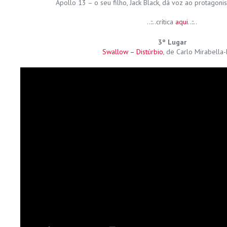
Apollo 13 – o seu filho, Jack Black, dá voz ao protagoni
..::..crítica
aqui
..::..
3º Lugar
Swallow – Distúrbio
, de Carlo Mirabella-