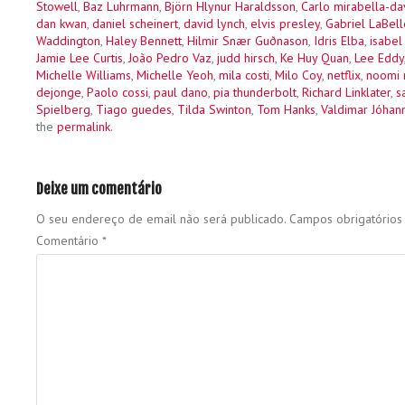
Stowell
,
Baz Luhrmann
,
Björn Hlynur Haraldsson
,
Carlo mirabella-da
dan kwan
,
daniel scheinert
,
david lynch
,
elvis presley
,
Gabriel LaBell
Waddington
,
Haley Bennett
,
Hilmir Snær Guðnason
,
Idris Elba
,
isabel
Jamie Lee Curtis
,
João Pedro Vaz
,
judd hirsch
,
Ke Huy Quan
,
Lee Eddy
Michelle Williams
,
Michelle Yeoh
,
mila costi
,
Milo Coy
,
netflix
,
noomi 
dejonge
,
Paolo cossi
,
paul dano
,
pia thunderbolt
,
Richard Linklater
,
s
Spielberg
,
Tiago guedes
,
Tilda Swinton
,
Tom Hanks
,
Valdimar Jóhan
the
permalink
.
Deixe um comentário
O seu endereço de email não será publicado.
Campos obrigatório
Comentário
*